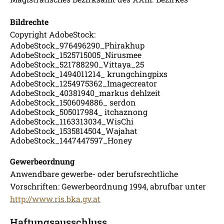
Bildrechte
Copyright AdobeStock:
AdobeStock_976496290_Phirakhup
AdobeStock_1525715005_Nirusmee
AdobeStock_521788290_Vittaya_25
AdobeStock_1494011214_ krungchingpixs
AdobeStock_1254975362_Imagecreator
AdobeStock_40381940_markus dehlzeit
AdobeStock_1506094886_ serdon
AdobeStock_505017984_ itchaznong
AdobeStock_1163313034_WisChi
AdobeStock_1535814504_Wajahat
AdobeStock_1447447597_Honey
Gewerbeordnung
Anwendbare gewerbe- oder berufsrechtliche
Vorschriften: Gewerbeordnung 1994, abrufbar unter
http://www.ris.bka.gv.at
Haftungsausschluss